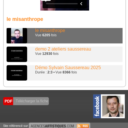
le misanthrope
le misanthrope
Vue
6205
fois
demo 2 ateliers saussereau
Vue
12930
fois
Démo Sylvain Saussereau 2025
Durée :
2:3
• Vue
8366
fois
PDF
Télécharger la fiche
Site référencé sur